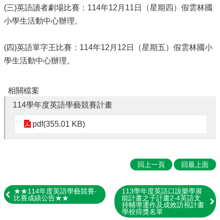
(三)英語讀者劇場比賽：114年12月11日（星期四）假雲林國
賽
English
小學生活動中心辦理。
Competition
(四)英語單字王比賽：114年12月12日（星期五）假雲林國小
🆒
英
學生活動中心辦理。
語
線
上
相關檔案
學
114學年度英語學藝競賽計畫
習
平
pdf(355.01 KB)
台
Cool
English
回上一頁
回最上面
🧑‍🏫
雙
語
★★114年度英語學藝競賽-
113學年度英語口說樂學展
教
比賽成績公告★★
能計畫之子計畫2-4英語支
持輔導運作及成效訪視計畫
學
學校得獎名單
Bilingual