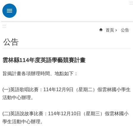
:::
跳到主要內容區塊
進
階
搜
:::
尋
首頁
公告
熱
公告
門
關
鍵
雲林縣114年度英語學藝競賽計畫
字
旨揭計畫各項辦理時間、地點如下：
🏫
英
資
(一)英語歌唱比賽：114年12月9日（星期二）假雲林國小學生
中
活動中心辦理。
心
ETRC
(二)英語說故事比賽：114年12月10日（星期三）假雲林國小
🎯
英
學生活動中心辦理。
語
競