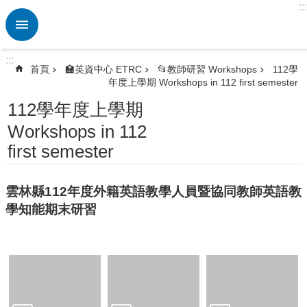
:::
跳到主要內容區塊
進
階
搜
:::
尋
首頁
🏫英資中心 ETRC
📂教師研習 Workshops
112學
年度上學期 Workshops in 112 first semester
熱
門
112學年度上學期
關
Workshops in 112
鍵
字
first semester
🏫
英
雲林縣112年度外籍英語教學人員暨協同教師英語教
資
學知能期末研習
中
心
ETRC
🎯
英
語
競