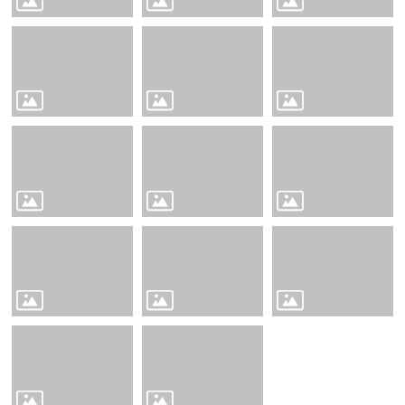
Education
📖
雲
林
在
地
英
語
學
習
教
材
Our
Yunlin
County
👨‍👩‍👧‍👦
親
子
英
語
學