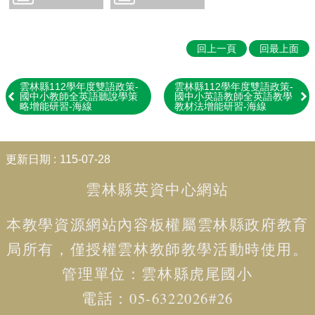
習
Parent-
Child
回上一頁
回最上面
Learing
Resources
雲林縣112學年度雙語政策-
雲林縣112學年度雙語政策-
✏️
國中小教師全英語聽說學策
國中小英語教師全英語教學
略增能研習-海線
教材法增能研習-海線
英
語
自
:::
修
更新日期
115-07-28
室
English
雲林縣英資中心網站
Study
Room
本教學資源網站內容板權屬
雲林縣政府教育
回
局
所有，僅授權雲林教師教學活動時使用。
雲
林
管理單位：
雲林
縣虎尾國小
縣
電話：05-6322026#26
英
資