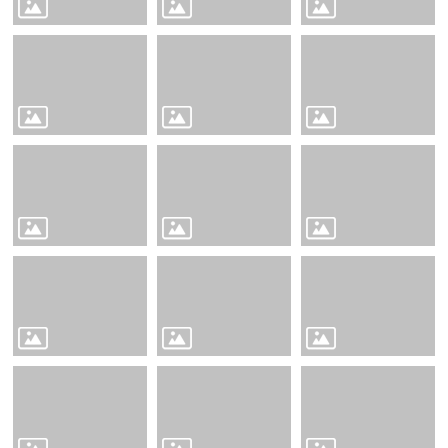
賽
English
Competition
🆒
英
語
線
上
學
習
平
台
Cool
English
🧑‍🏫
雙
語
教
學
Bilingual