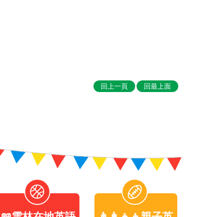
回上一頁
回最上面
📖雲林在地英語
👨‍👩‍👧‍👦親子英