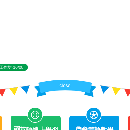
坊-10/08
close
🆒英語線上學習
🧑‍🏫雙語教學