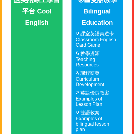
平台 Cool
Bilingual
English
Education
📂課室英語桌遊卡
Classroom English
Card Game
📂教學資源
Teaching
Resources
📂課程研發
Curriculum
Development
📂英語優良教案
Examples of
Lesson Plan
📂雙語教案
Examples of
bilingual lesson
plan