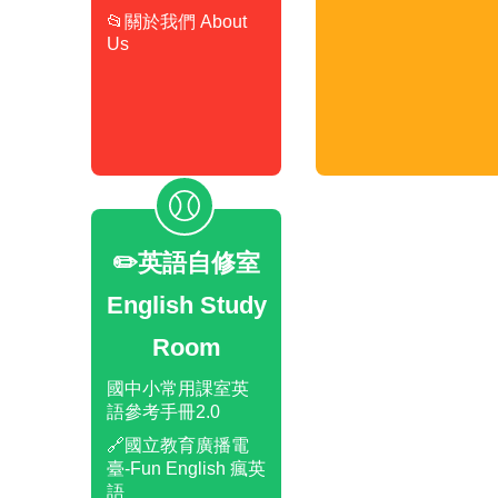
📂關於我們 About
Us
✏️英語自修室
English Study
Room
國中小常用課室英
語參考手冊2.0
🔗國立教育廣播電
臺-Fun English 瘋英
語