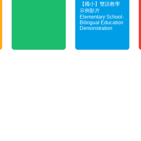
【國小】雙語教學
示例影片
Elementary School-
Bilingual Education
Demonstration