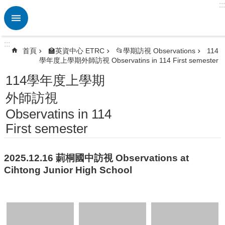
:::
跳到主要內容區塊
進
階
搜
:::
尋
首頁
🏫英資中心 ETRC
📂學期訪視 Observations
114
學年度上學期外師訪視 Observatins in 114 First semester
熱
門
114學年度上學期
關
外師訪視
鍵
字
Observatins in 114
🏫
First semester
英
資
中
2025.12.16 莿桐國中訪視 Observations at
心
Cihtong Junior High School
ETRC
🎯
英
語
競