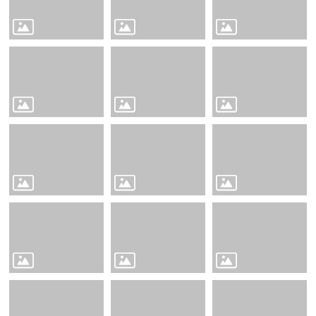
賽
English
Competition
🆒
英
語
線
上
學
習
平
台
Cool
English
🧑‍🏫
雙
語
教
學
Bilingual