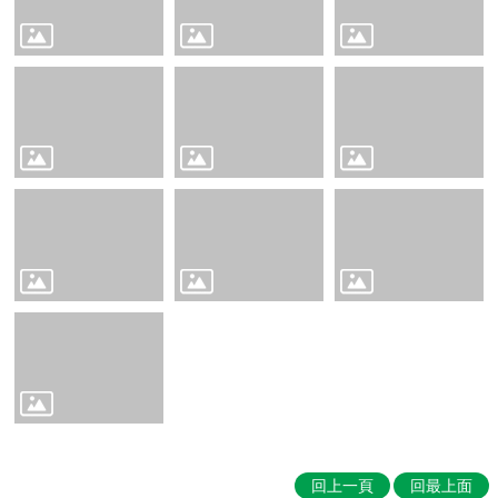
Education
📖
雲
林
在
地
英
語
學
習
教
材
Our
Yunlin
County
👨‍👩‍👧‍👦
親
子
英
語
回上一頁
回最上面
學