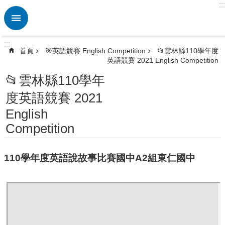
:::
跳到主要內容區塊
進
階
搜
:::
尋
首頁
🎯英語競賽 English Competition
📂雲林縣110學年度
英語競賽 2021 English Competition
熱
門
📂雲林縣110學年
關
度英語競賽 2021
鍵
字
English
🏫
Competition
英
資
中
110學年度英語說故事比賽國中A2組東仁國中
心
ETRC
🎯
英
語
競