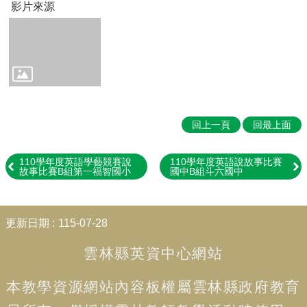
影片來源
Education
📖
雲
林
在
地
英
語
回上一頁
回最上面
學
習
教
110學年度英語學藝競賽說
110學年度英語說故事比賽
故事比賽B組第一福智國小
國中B組斗六國中
材
Our
Yunlin
:::
County
更新日期
115-07-28
👨‍👩‍👧‍👦
雲林縣英資中心網站
親
子
英
本教學資源網站內容板權屬
雲林縣政府教育
語
學