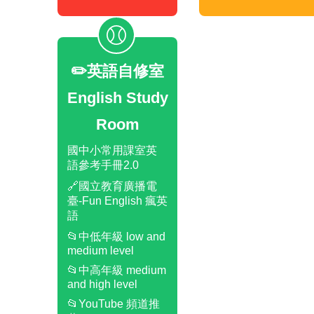
✏️英語自修室
English Study
Room
國中小常用課室英
語參考手冊2.0
🔗國立教育廣播電
臺-Fun English 瘋英
語
📂中低年級 low and
medium level
📂中高年級 medium
and high level
📂YouTube 頻道推