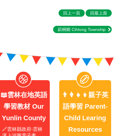
回上一頁
回最上面
莿桐鄉 Cihtong Township
📖雲林在地英語
👨‍👩‍👧‍👦親子英
學習教材 Our
語學習 Parent-
Yunlin County
Child Learing
Resources
🔗雲林縣政府-雲林
溪上河圖電子書