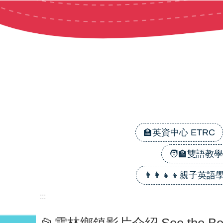
跳到主要內容區塊
🏫英資中心 ETRC
🧑‍🏫雙語教學 B
👨‍👩‍👧‍👦親子英語學習
:::