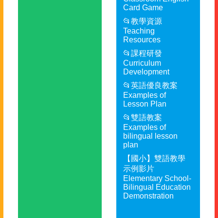
Card Game
📂教學資源
Teaching
Resources
📂課程研發
Curriculum
Development
📂英語優良教案
Examples of
Lesson Plan
📂雙語教案
Examples of
bilingual lesson
plan
【國小】雙語教學
示例影片
Elementary School-
Bilingual Education
Demonstration