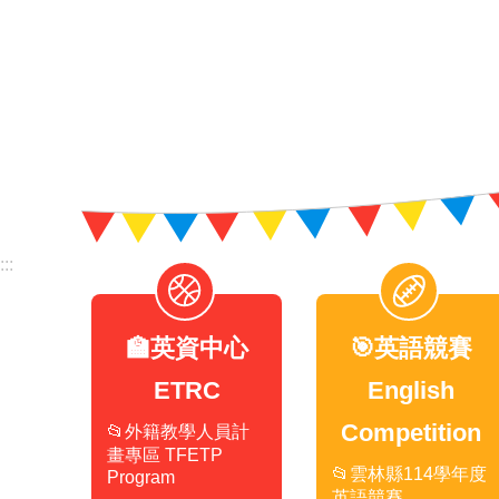
:::
🏫英資中心
🎯英語競賽
ETRC
English
Competition
📂外籍教學人員計
畫專區 TFETP
📂雲林縣114學年度
Program
英語競賽