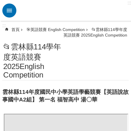
:::
跳到主要內容區塊
進
階
搜
:::
尋
首頁
🎯英語競賽 English Competition
📂雲林縣114學年度
英語競賽 2025English Competition
熱
門
📂雲林縣114學年
關
度英語競賽
鍵
字
2025English
🏫
Competition
英
資
中
雲林縣114年度國民中小學英語學藝競賽【英語說故
心
事國中A2組】 第一名 福智高中 湯〇華
ETRC
🎯
英
語
競