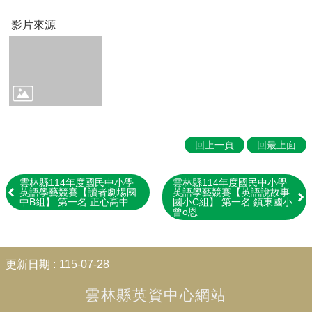
Education
影片來源
📖
雲
林
在
地
英
語
學
回上一頁
回最上面
習
教
材
雲林縣114年度國民中小學
雲林縣114年度國民中小學
Our
英語學藝競賽【讀者劇場國
英語學藝競賽【英語說故事
中B組】 第一名 正心高中
國小C組】 第一名 鎮東國小
Yunlin
曾o恩
County
👨‍👩‍👧‍👦
:::
親
更新日期
115-07-28
子
英
雲林縣英資中心網站
語
學