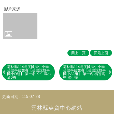
Education
影片來源
📖
雲
林
在
地
英
語
學
回上一頁
回最上面
習
教
材
雲林縣114年度國民中小學
雲林縣114年度國民中小學
Our
英語學藝競賽【英語說故事
英語學藝競賽【英語說故事
國小D組】 第一名 立仁國小
國中A2組】 第一名 福智高
Yunlin
邊0恩
中 湯〇華
County
👨‍👩‍👧‍👦
:::
親
更新日期
115-07-28
子
英
雲林縣英資中心網站
語
學