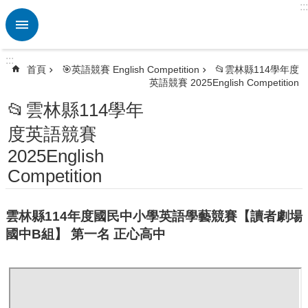
:::
跳到主要內容區塊
進
階
搜
:::
尋
首頁
🎯英語競賽 English Competition
📂雲林縣114學年度
英語競賽 2025English Competition
熱
門
📂雲林縣114學年
關
度英語競賽
鍵
字
2025English
🏫
Competition
英
資
中
雲林縣114年度國民中小學英語學藝競賽【讀者劇場
心
國中B組】 第一名 正心高中
ETRC
🎯
英
語
競