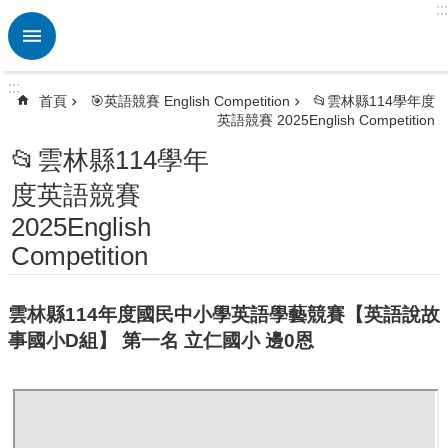
:::
跳到主要內容區塊
進
階
搜
:::
尋
首頁
🎯英語競賽 English Competition
📂雲林縣114學年度
英語競賽 2025English Competition
熱
門
📂雲林縣114學年
關
度英語競賽
鍵
字
2025English
🏫
Competition
英
資
中
雲林縣114年度國民中小學英語學藝競賽【英語說故
心
事國小D組】 第一名 立仁國小 邊0恩
ETRC
🎯
英
語
競