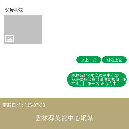
Education
影片來源
📖
雲
林
在
地
英
語
學
回上一頁
回最上面
習
教
材
雲林縣114年度國民中小學
Our
英語學藝競賽【讀者劇場國
中B組】 第一名 正心高中
Yunlin
County
👨‍👩‍👧‍👦
:::
親
更新日期
115-07-28
子
雲林縣英資中心網站
英
語
學