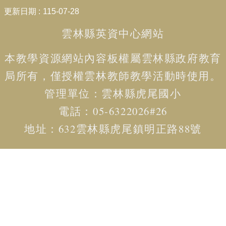
:::
賽
更新日期
115-07-28
English
Competition
雲林縣英資中心網站
🆒
本教學資源網站內容板權屬
雲林縣政府教育
英
語
局
所有，僅授權雲林教師教學活動時使用。
線
管理單位：
雲林
縣虎尾國小
上
學
電話：05-6322026#26
習
平
地址：
632雲林縣虎尾鎮明正路88號
台
Cool
English
🧑‍🏫
雙
語
教
學
Bilingual