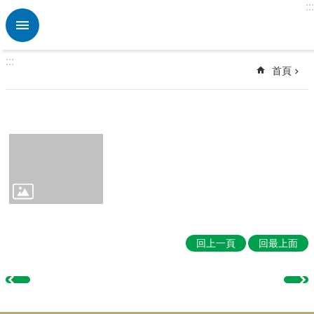
:::
跳到主要內容區塊
進
階
搜
:::
尋
首頁
熱
門
關
鍵
字
🏫
英
資
中
心
回上一頁
回最上面
ETRC
🎯
英
語
競