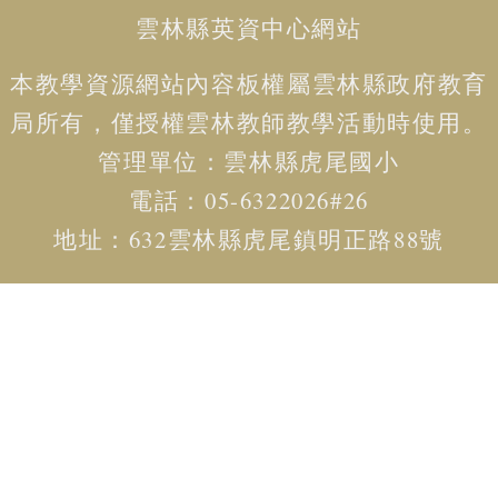
雲林縣英資中心網站
賽
English
Competition
本教學資源網站內容板權屬
雲林縣政府教育
🆒
局
所有，僅授權雲林教師教學活動時使用。
英
管理單位：
雲林
縣虎尾國小
語
線
電話：05-6322026#26
上
學
地址：
632雲林縣虎尾鎮明正路88號
習
平
台
Cool
English
🧑‍🏫
雙
語
教
學
Bilingual