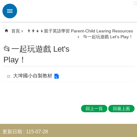
:::
跳到主要內容區塊
進
階
搜
:::
尋
首頁
👨‍👩‍👧‍👦親子英語學習 Parent-Child Learing Resources
📂一起玩遊戲 Let's Play！
熱
門
📂一起玩遊戲 Let's
關
Play！
鍵
字
大埤國小自製教材
🏫
英
資
中
心
ETRC
回上一頁
回最上面
🎯
英
:::
語
更新日期
115-07-28
競