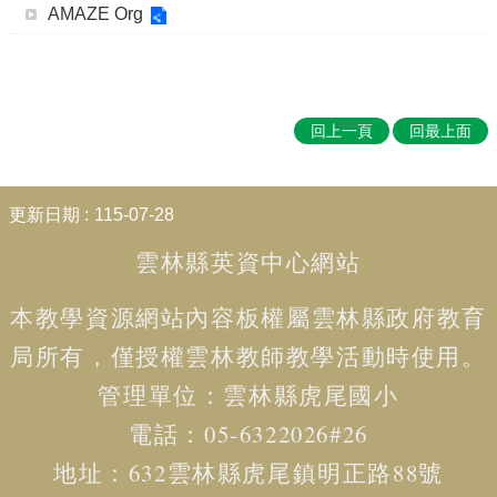
AMAZE Org
賽
English
Competition
🆒
英
回上一頁
回最上面
語
線
:::
上
更新日期
115-07-28
學
習
雲林縣英資中心網站
平
台
本教學資源網站內容板權屬
雲林縣政府教育
Cool
English
局
所有，僅授權雲林教師教學活動時使用。
🧑‍🏫
管理單位：
雲林
縣虎尾國小
雙
語
電話：05-6322026#26
教
地址：
632雲林縣虎尾鎮明正路88號
學
Bilingual