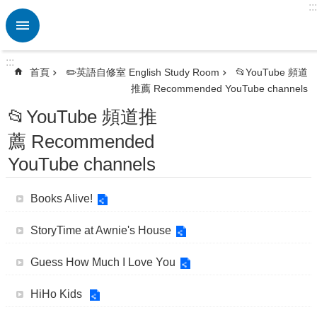
:::
跳到主要內容區塊
進
階
搜
:::
尋
首頁
✏️英語自修室 English Study Room
📂YouTube 頻道
推薦 Recommended YouTube channels
熱
門
📂YouTube 頻道推
關
鍵
薦 Recommended
字
YouTube channels
🏫
英
Books Alive!
資
中
StoryTime at Awnie's House
心
ETRC
Guess How Much I Love You
🎯
英
HiHo Kids
語
競