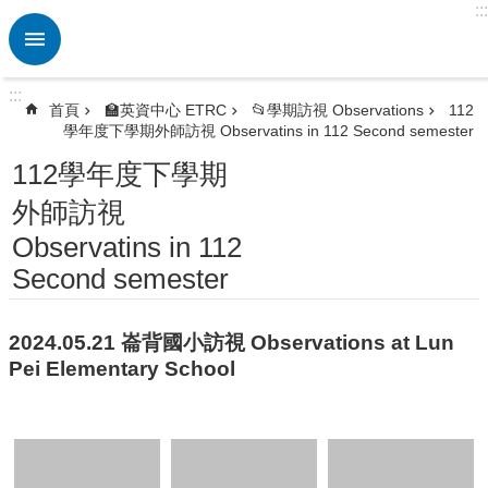
:::
跳到主要內容區塊
進
階
搜
:::
尋
首頁
🏫英資中心 ETRC
📂學期訪視 Observations
112
學年度下學期外師訪視 Observatins in 112 Second semester
熱
門
112學年度下學期
關
外師訪視
鍵
字
Observatins in 112
🏫
Second semester
英
資
中
2024.05.21 崙背國小訪視 Observations at Lun
心
Pei Elementary School
ETRC
🎯
英
語
競