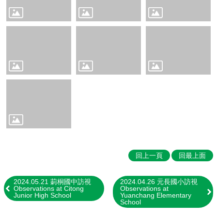
習
Parent-
Child
Learing
Resources
✏️
英
語
自
修
室
English
Study
Room
回上一頁
回最上面
回
雲
2024.05.21 莿桐國中訪視
2024.04.26 元長國小訪視
林
Observations at Citong
Observations at
Junior High School
Yuanchang Elementary
縣
School
英
資