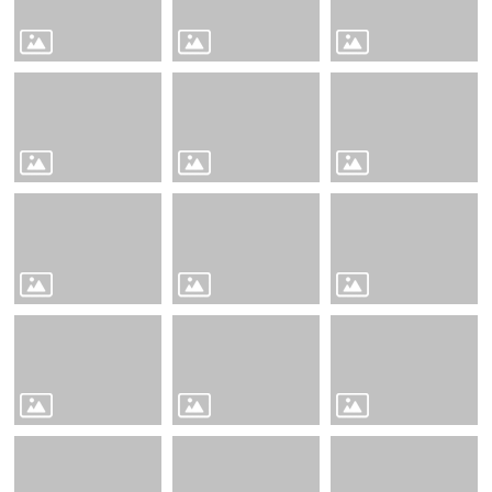
賽
English
Competition
🆒
英
語
線
上
學
習
平
台
Cool
English
🧑‍🏫
雙
語
教
學
Bilingual