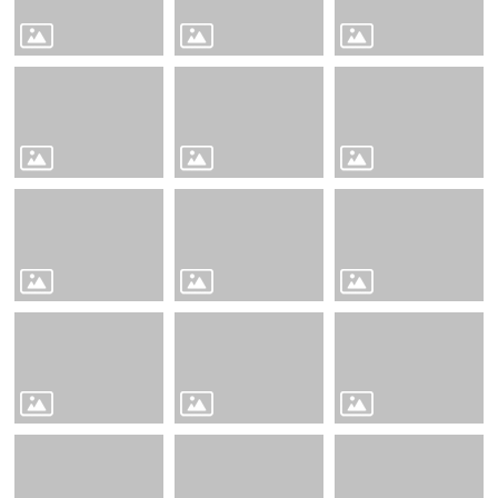
Education
📖
雲
林
在
地
英
語
學
習
教
材
Our
Yunlin
County
👨‍👩‍👧‍👦
親
子
英
語
學