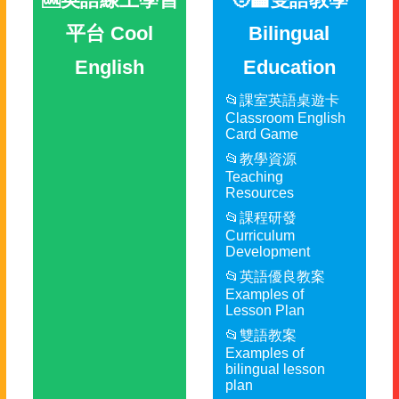
平台 Cool
Bilingual
English
Education
📂課室英語桌遊卡
Classroom English
Card Game
📂教學資源
Teaching
Resources
📂課程研發
Curriculum
Development
📂英語優良教案
Examples of
Lesson Plan
📂雙語教案
Examples of
bilingual lesson
plan