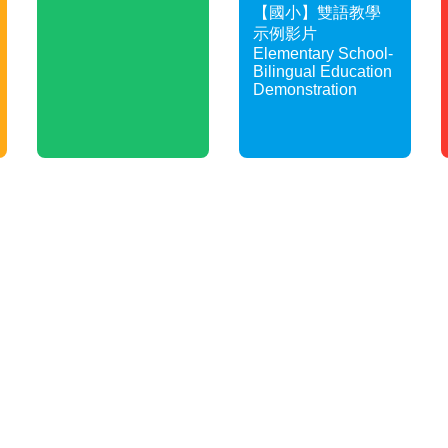
【國小】雙語教學
示例影片
Elementary School-
Bilingual Education
Demonstration