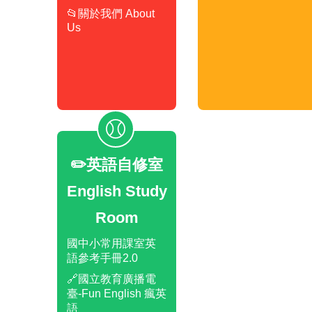
📂關於我們 About
Us
✏️英語自修室
English Study
Room
國中小常用課室英
語參考手冊2.0
🔗國立教育廣播電
臺-Fun English 瘋英
語