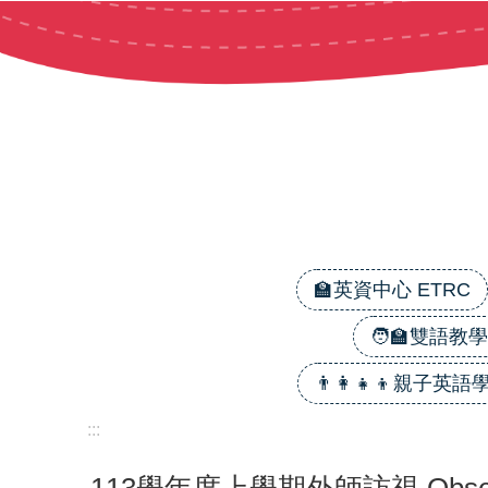
跳到主要內容區塊
🏫英資中心 ETRC
🧑‍🏫雙語教學 B
👨‍👩‍👧‍👦親子英語學習
:::