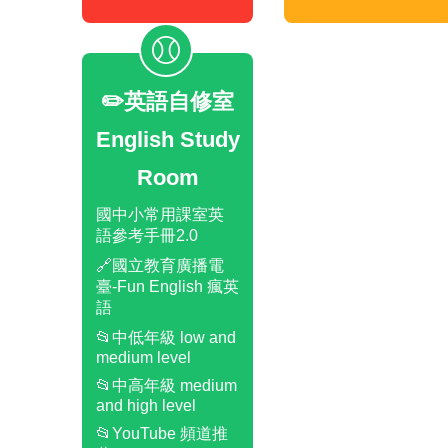
✏️英語自修室
English Study
Room
國中小常用課室英
語參考手冊2.0
🔗國立教育廣播電
臺-Fun English 瘋英
語
📂中低年級 low and
medium level
📂中高年級 medium
and high level
📂YouTube 頻道推