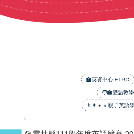
跳到主要內容區塊
🏫英資中心 ETRC
🧑‍🏫雙語教學 B
👨‍👩‍👧‍👦親子英語學習
:::