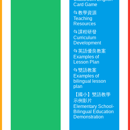
Card Game
📂教學資源
Teaching
Resources
📂課程研發
Curriculum
Development
📂英語優良教案
Examples of
Lesson Plan
📂雙語教案
Examples of
bilingual lesson
plan
【國小】雙語教學
示例影片
Elementary School-
Bilingual Education
Demonstration