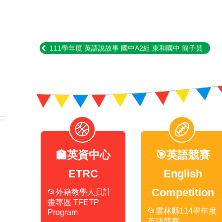
111學年度 英語說故事 國中A2組 東和國中 簡子芸
:::
🏫英資中心
🎯英語競賽
ETRC
English
Competition
📂外籍教學人員計
畫專區 TFETP
📂雲林縣114學年度
Program
英語競賽