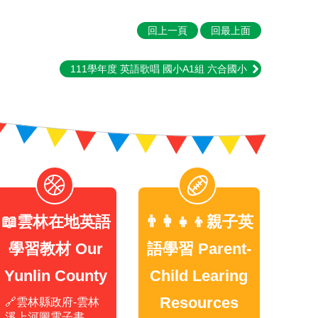
回上一頁
回最上面
111學年度 英語歌唱 國小A1組 六合國小
📖雲林在地英語
👨‍👩‍👧‍👦親子英
學習教材 Our
語學習 Parent-
Yunlin County
Child Learing
Resources
🔗雲林縣政府-雲林
溪上河圖電子書