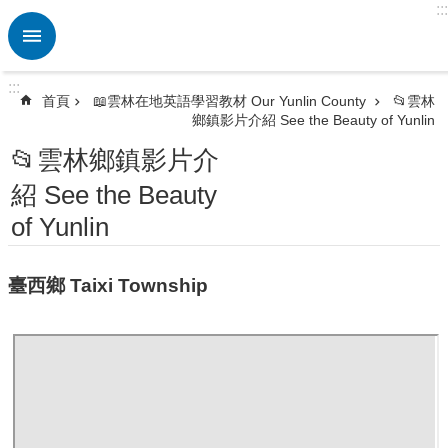
:::
跳到主要內容區塊
進
階
搜
:::
尋
首頁
📖雲林在地英語學習教材 Our Yunlin County
📂雲林
鄉鎮影片介紹 See the Beauty of Yunlin
熱
門
📂雲林鄉鎮影片介
關
紹 See the Beauty
鍵
字
of Yunlin
🏫
英
臺西鄉 Taixi Township
資
中
心
ETRC
🎯
英
語
競