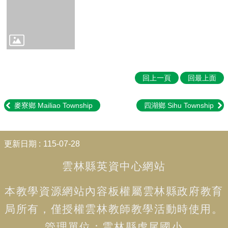
Education
📖
雲
林
在
地
英
回上一頁
回最上面
語
學
麥寮鄉 Mailiao Township
四湖鄉 Sihu Township
習
教
材
:::
Our
更新日期
115-07-28
Yunlin
County
雲林縣英資中心網站
👨‍👩‍👧‍👦
親
本教學資源網站內容板權屬
雲林縣政府教育
子
局
所有，僅授權雲林教師教學活動時使用。
英
語
管理單位：
雲林
縣虎尾國小
學