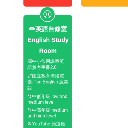
✏️英語自修室
English Study
Room
國中小常用課室英
語參考手冊2.0
🔗國立教育廣播電
臺-Fun English 瘋英
語
📂中低年級 low and
medium level
📂中高年級 medium
and high level
📂YouTube 頻道推