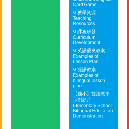
Card Game
📂教學資源
Teaching
Resources
📂課程研發
Curriculum
Development
📂英語優良教案
Examples of
Lesson Plan
📂雙語教案
Examples of
bilingual lesson
plan
【國小】雙語教學
示例影片
Elementary School-
Bilingual Education
Demonstration