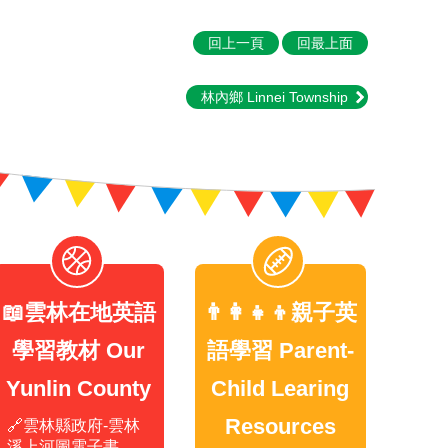
回上一頁
回最上面
林內鄉 Linnei Township
📖雲林在地英語
👨‍👩‍👧‍👦親子英
學習教材 Our
語學習 Parent-
Yunlin County
Child Learing
Resources
🔗雲林縣政府-雲林
溪上河圖電子書