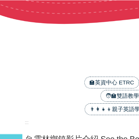
跳到主要內容區塊
🏫英資中心 ETRC
🧑‍🏫雙語教學 B
👨‍👩‍👧‍👦親子英語學習
:::