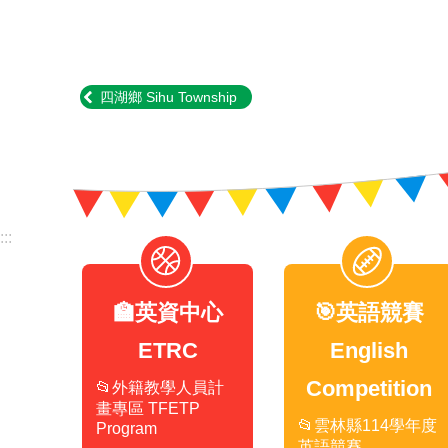
四湖鄉 Sihu Township
:::
🏫英資中心
🎯英語競賽
ETRC
English
Competition
📂外籍教學人員計
畫專區 TFETP
📂雲林縣114學年度
Program
英語競賽