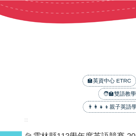
跳到主要內容區塊
🏫英資中心 ETRC
🧑‍🏫雙語教學 B
👨‍👩‍👧‍👦親子英語學習
:::