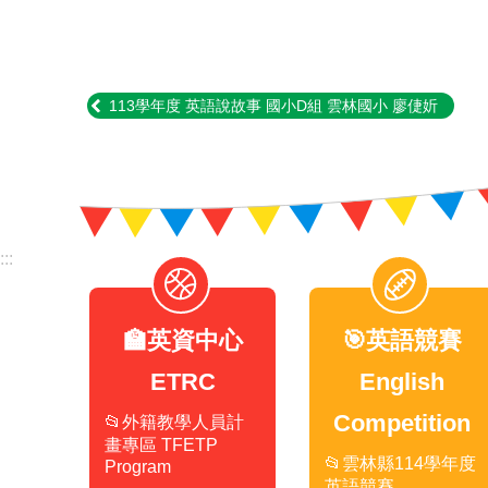
113學年度 英語說故事 國小D組 雲林國小 廖倢妡
:::
🏫英資中心
🎯英語競賽
ETRC
English
Competition
📂外籍教學人員計
畫專區 TFETP
📂雲林縣114學年度
Program
英語競賽