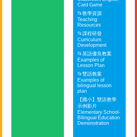
Card Game
📂教學資源
Teaching
Resources
📂課程研發
Curriculum
Development
📂英語優良教案
Examples of
Lesson Plan
📂雙語教案
Examples of
bilingual lesson
plan
【國小】雙語教學
示例影片
Elementary School-
Bilingual Education
Demonstration