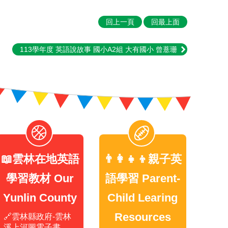
回上一頁
回最上面
113學年度 英語說故事 國小A2組 大有國小 曾薏珊
📖雲林在地英語
👨‍👩‍👧‍👦親子英
學習教材 Our
語學習 Parent-
Yunlin County
Child Learing
Resources
🔗雲林縣政府-雲林
溪上河圖電子書