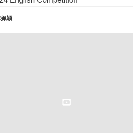
glish Competition
李姵穎