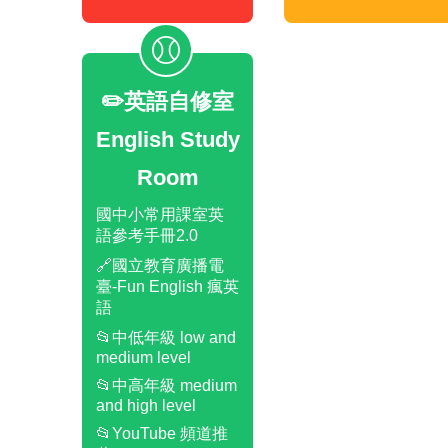
✏️英語自修室
English Study
Room
國中小常用課室英
語參考手冊2.0
🔗國立教育廣播電
臺-Fun English 瘋英
語
📂中低年級 low and
medium level
📂中高年級 medium
and high level
📂YouTube 頻道推