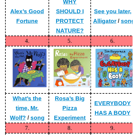
WHY
賽
Alex’s Good
SHOULD I
See you later,
English
Competition
Fortune
PROTECT
Alligator
/
son
🆒
NATURE?
英
4.
5.
6.
語
線
上
學
習
平
台
Cool
English
What’s the
Rosa’s Big
🧑‍🏫
EVERYBODY
time, Mr.
Pizza
雙
HAS A BODY
語
Wolf?
/
song
Experiment
教
學
7.
8.
9.
Bilingual