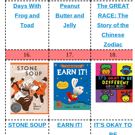
Days With
Peanut
The GREAT
中
心
Frog and
Butter and
RACE: The
首
頁
Toad
Jelly
Story of the
Chinese
網
站
Zodiac
導
16.
17.
18.
覽
雲
林
縣
政
府
教
育
處
STONE SOUP
網
EARN IT!
IT’S OKAY TO
站
BE