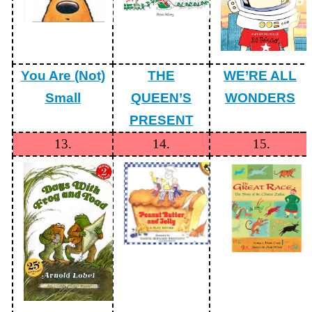
習
Parent-
Child
Learing
Resources
You Are (Not)
THE
WE’RE ALL
✏️
Small
QUEEN’S
WONDERS
英
PRESENT
語
自
13.
14.
15.
修
室
English
Study
Room
回
雲
林
縣
英
資