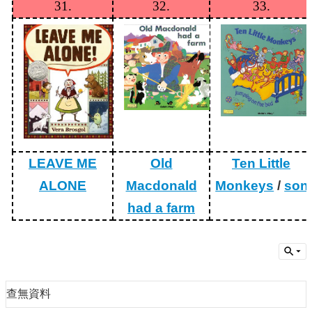
31.
32.
33.
LEAVE ME
Old
Ten Little
ALONE
Macdonald
Monkeys
/
son
had a farm
查無資料