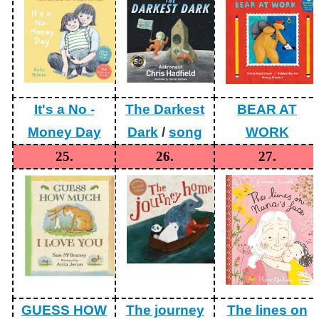
It's a No -
The Darkest
BEAR AT
Money Day
Dark
/
song
WORK
25.
26.
27.
GUESS HOW
The journey
The lines on