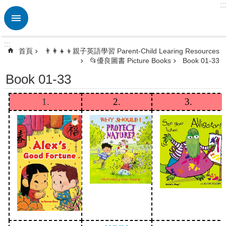
:::
跳到主要內容區塊
進
階
搜
:::
尋
首頁
👨‍👩‍👧‍👦親子英語學習 Parent-Child Learing Resources
📂優良圖書 Picture Books
Book 01-33
熱
門
Book 01-33
關
鍵
1.
2.
3.
字
🏫
英
資
中
心
ETRC
🎯
英
語
競