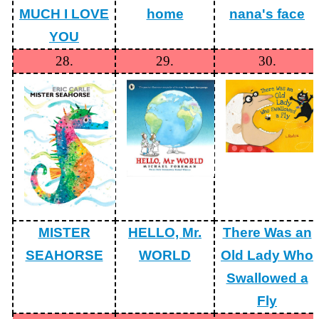
MUCH I LOVE
home
nana's face
YOU
28.
29.
30.
MISTER
HELLO, Mr.
There Was an
SEAHORSE
WORLD
Old Lady Who
Swallowed a
Fly