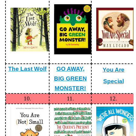
Education
📖
雲
林
在
地
英
語
學
習
The Last Wolf
GO AWAY,
You Are
教
材
BIG GREEN
Special
Our
MONSTER!
Yunlin
County
10.
11.
12.
👨‍👩‍👧‍👦
親
子
英
語
學