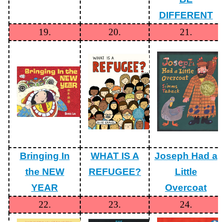
資
料
DIFFERENT
開
19.
20.
21.
放
宣
告
隱
私
權
保
護
網
站
Bringing In
WHAT IS A
Joseph Had a
安
全
the NEW
REFUGEE?
Little
政
策
YEAR
Overcoat
22.
23.
24.