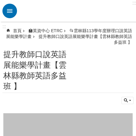
:::
跳到主要內容區塊
進
階
搜
:::
尋
首頁
🏫英資中心 ETRC
📂雲林縣113學年度辦理口說英語
展能樂學計畫
提升教師口說英語展能樂學計畫【雲林縣教師英語
熱
多益班 】
門
關
提升教師口說英語
鍵
展能樂學計畫【雲
字
林縣教師英語多益
🏫
英
班 】
資
中
心
ETRC
🎯
英
語
競