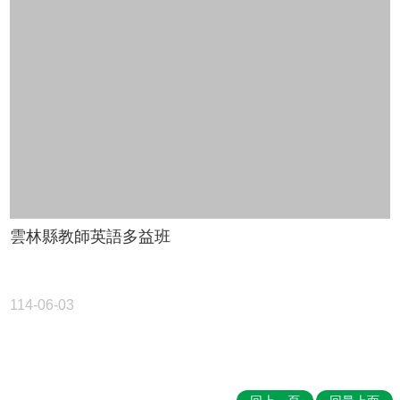
賽
English
Competition
🆒
英
語
線
上
學
習
平
雲林縣教師英語多益班
台
Cool
English
🧑‍🏫
114-06-03
雙
語
教
學
Bilingual