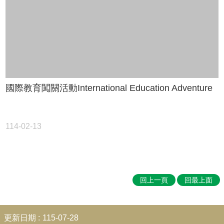
賽
English
Competition
🆒
英
語
線
國際教育闖關活動International Education Adventure
上
學
習
平
114-02-13
台
Cool
English
🧑‍🏫
雙
回上一頁
回最上面
語
教
:::
學
更新日期
115-07-28
Bilingual