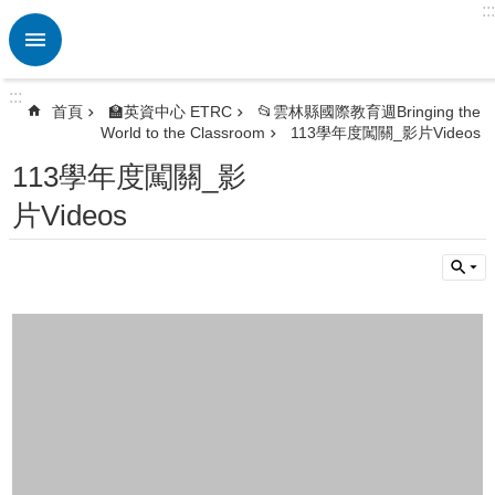
:::
跳到主要內容區塊
進
階
搜
:::
尋
首頁
🏫英資中心 ETRC
📂雲林縣國際教育週Bringing the
World to the Classroom
113學年度闖關_影片Videos
熱
門
113學年度闖關_影
關
片Videos
鍵
字
🏫
英
資
中
心
ETRC
🎯
英
語
競