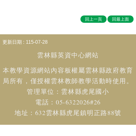
賽
English
Competition
回上一頁
回最上面
🆒
英
:::
更新日期
115-07-28
語
線
雲林縣英資中心網站
上
學
習
本教學資源網站內容板權屬
雲林縣政府教育
平
局
所有，僅授權雲林教師教學活動時使用。
台
Cool
管理單位：
雲林
縣虎尾國小
English
電話：05-6322026#26
🧑‍🏫
雙
地址：
632雲林縣虎尾鎮明正路88號
語
教
學
Bilingual