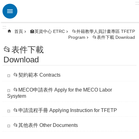
:::
跳到主要內容區塊
進
階
搜
:::
尋
首頁
🏫英資中心 ETRC
📂外籍教學人員計畫專區 TFETP
Program
📂表件下載 Download
熱
門
📂表件下載
關
Download
鍵
字
📂契約範本 Contracts
🏫
英
資
📂MECO申請表件 Apply for the MECO Labor
Sysytem
中
心
ETRC
📂申請流程手冊 Applying Instruction for TFETP
🎯
📂其他表件 Other Documents
英
語
競