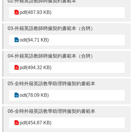
02-外籍英語教師聘僱契約書範本
Education
pdf(487.93 KB)
📖
雲
林
03-外籍英語教師聘僱契約書範本（合聘）
在
地
odt(94.71 KB)
英
語
04-外籍英語教師聘僱契約書範本（合聘）
學
習
pdf(494.32 KB)
教
材
Our
05-全時外籍英語教學助理聘僱契約書範本
Yunlin
County
odt(78.09 KB)
👨‍👩‍👧‍👦
親
06-全時外籍英語教學助理聘僱契約書範本
子
英
pdf(454.87 KB)
語
學