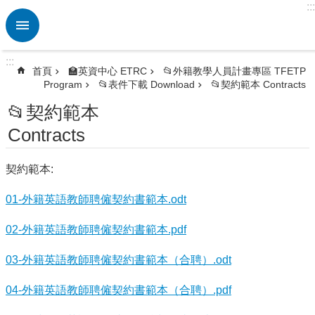
:::
跳到主要內容區塊
進
階
搜
:::
尋
首頁
🏫英資中心 ETRC
📂外籍教學人員計畫專區 TFETP
Program
📂表件下載 Download
📂契約範本 Contracts
熱
門
📂契約範本
關
Contracts
鍵
字
契約範本:
🏫
英
01-外籍英語教師聘僱契約書範本.odt
資
中
02-外籍英語教師聘僱契約書範本.pdf
心
ETRC
03-外籍英語教師聘僱契約書範本（合聘）.odt
🎯
英
04-外籍英語教師聘僱契約書範本（合聘）.pdf
語
競