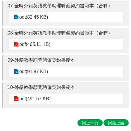
07-全時外籍英語教學助理聘僱契約書範本（合聘）
習
Parent-
Child
odt(82.45 KB)
Learing
Resources
08-全時外籍英語教學助理聘僱契約書範本（合聘）
✏️
pdf(465.11 KB)
英
語
自
09-外籍教學顧問聘僱契約書範本
修
室
odt(91.87 KB)
English
Study
Room
10-外籍教學顧問聘僱契約書範本
pdf(491.67 KB)
回
雲
林
縣
回上一頁
回最上面
英
資